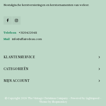
Nostalgische kerstversieringen en kerstornamenten van weleer.
Telefoon
+31204220411
Mail
info@affairedeau.com
KLANTENSERVICE
CATEGORIEËN
MIJN ACCOUNT
© Copyright 2026 The Vintage Christmas Company - Powered by
Lightspeed
-
Theme by
Shopmonkey