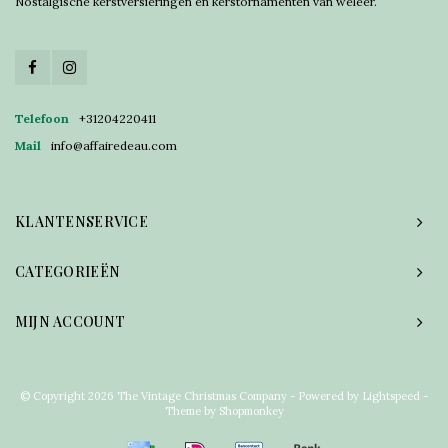
Nostalgische kerstversieringen en kerstornamenten van weleer.
Telefoon
+31204220411
Mail
info@affairedeau.com
KLANTENSERVICE
CATEGORIEËN
MIJN ACCOUNT
© Copyright 2026 The Vintage Christmas Company - Powered by
Lightspeed
-
Theme by
Shopmonkey