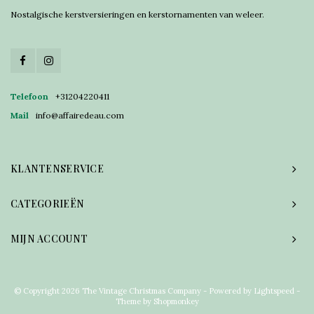
Nostalgische kerstversieringen en kerstornamenten van weleer.
Telefoon
+31204220411
Mail
info@affairedeau.com
KLANTENSERVICE
CATEGORIEËN
MIJN ACCOUNT
© Copyright 2026 The Vintage Christmas Company - Powered by
Lightspeed
-
Theme by
Shopmonkey