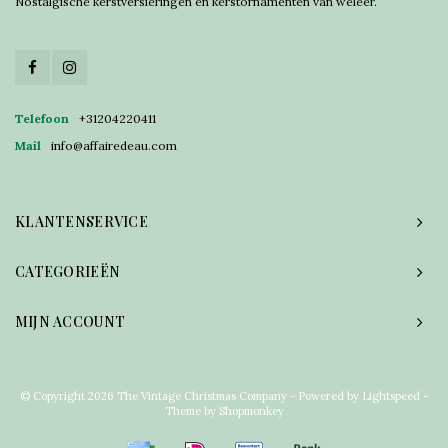
Nostalgische kerstversieringen en kerstornamenten van weleer.
Telefoon
+31204220411
Mail
info@affairedeau.com
KLANTENSERVICE
CATEGORIEËN
MIJN ACCOUNT
© Copyright 2026 The Vintage Christmas Company - Powered by
Lightspeed
-
Theme by
Shopmonkey