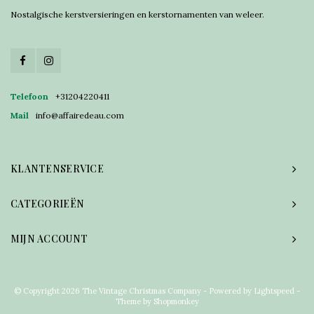
Nostalgische kerstversieringen en kerstornamenten van weleer.
Telefoon
+31204220411
Mail
info@affairedeau.com
KLANTENSERVICE
CATEGORIEËN
MIJN ACCOUNT
© Copyright 2026 The Vintage Christmas Company - Powered by
Lightspeed
-
Theme by
Shopmonkey