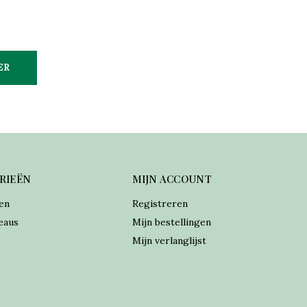
ER
RIEËN
MIJN ACCOUNT
en
Registreren
eaus
Mijn bestellingen
Mijn verlanglijst