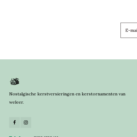
Nostalgische kerstversieringen en kerstornamenten van
weleer.