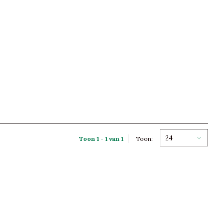
24
Toon 1 - 1 van 1
Toon: