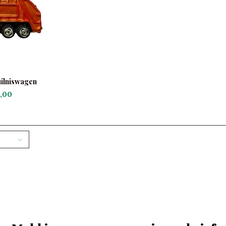
uilniswagen
,00