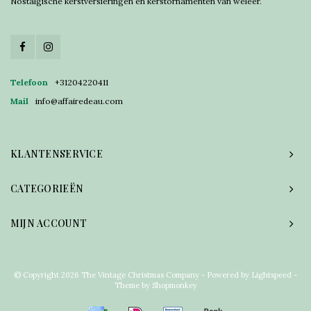
Nostalgische kerstversieringen en kerstornamenten van weleer.
Telefoon
+31204220411
Mail
info@affairedeau.com
KLANTENSERVICE
CATEGORIEËN
MIJN ACCOUNT
© Copyright 2026 The Vintage Christmas Company - Powered by
Lightspeed
-
Theme by
Shopmonkey