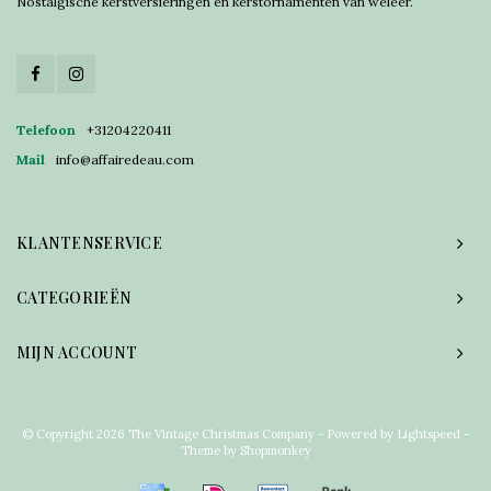
Nostalgische kerstversieringen en kerstornamenten van weleer.
Telefoon
+31204220411
Mail
info@affairedeau.com
KLANTENSERVICE
CATEGORIEËN
MIJN ACCOUNT
© Copyright 2026 The Vintage Christmas Company - Powered by
Lightspeed
-
Theme by
Shopmonkey