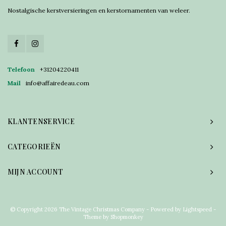
Nostalgische kerstversieringen en kerstornamenten van weleer.
Telefoon
+31204220411
Mail
info@affairedeau.com
KLANTENSERVICE
CATEGORIEËN
MIJN ACCOUNT
© Copyright 2026 The Vintage Christmas Company - Powered by
Lightspeed
-
Theme by
Shopmonkey