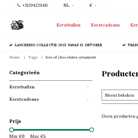
+31204220411
NL
€
Kerstballen
Kerstcadeaus
Ker
LANCERING COLLECTIE 2025 VANAF 15 OKTOBER
TRAD
Home
Tags
box of chocolates ornament
Producten
Categorieën
Kerstballen
Meest bekeken
Kerstcadeaus
Geen producten g
Prijs
Min: €
0
Max: €
5