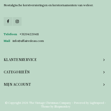
Nostalgische kerstversieringen en kerstornamenten van weleer.
Telefoon
+31204220411
Mail
info@affairedeau.com
KLANTENSERVICE
CATEGORIEËN
MIJN ACCOUNT
© Copyright 2026 The Vintage Christmas Company - Powered by
Lightspeed
-
Theme by
Shopmonkey