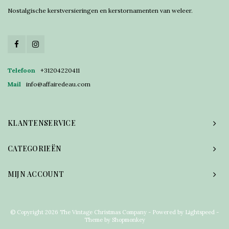
Nostalgische kerstversieringen en kerstornamenten van weleer.
Telefoon
+31204220411
Mail
info@affairedeau.com
KLANTENSERVICE
CATEGORIEËN
MIJN ACCOUNT
© Copyright 2026 The Vintage Christmas Company - Powered by
Lightspeed
-
Theme by
Shopmonkey