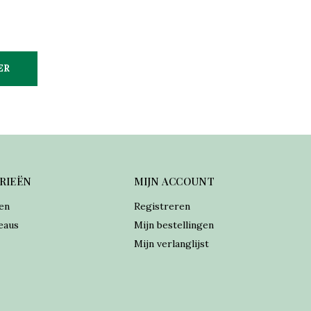
ER
RIEËN
MIJN ACCOUNT
en
Registreren
eaus
Mijn bestellingen
Mijn verlanglijst