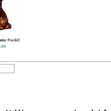
uine Poedel
,00