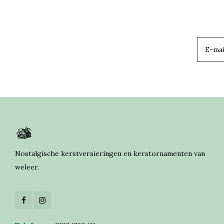
Nostalgische kerstversieringen en kerstornamenten van
weleer.