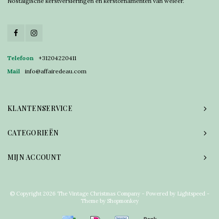
Nostalgische kerstversieringen en kerstornamenten van weleer.
Telefoon
+31204220411
Mail
info@affairedeau.com
KLANTENSERVICE
CATEGORIEËN
MIJN ACCOUNT
© Copyright 2026 The Vintage Christmas Company - Powered by
Lightspeed
-
Theme by
Shopmonkey