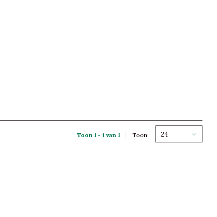
24
Toon 1 - 1 van 1
Toon: