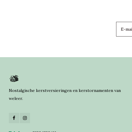
Nostalgische kerstversieringen en kerstornamenten van
weleer.