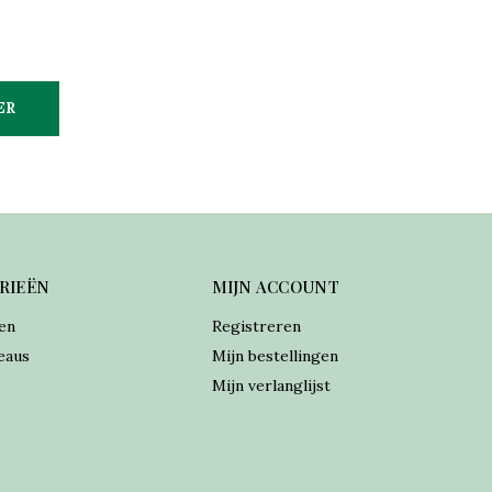
ER
RIEËN
MIJN ACCOUNT
en
Registreren
eaus
Mijn bestellingen
Mijn verlanglijst