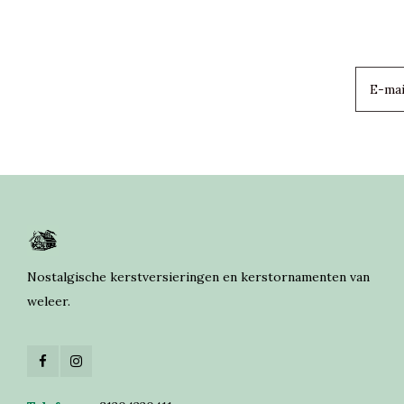
Nostalgische kerstversieringen en kerstornamenten van
weleer.