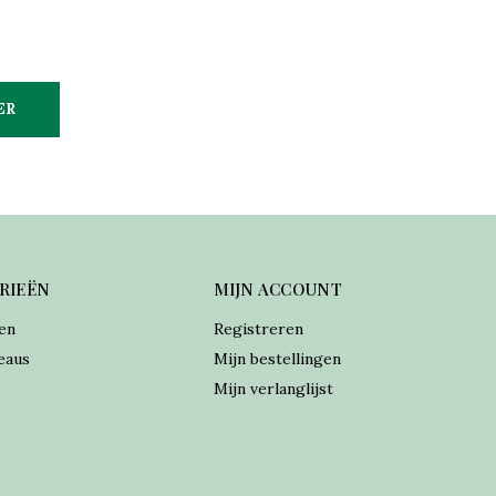
ER
RIEËN
MIJN ACCOUNT
en
Registreren
eaus
Mijn bestellingen
Mijn verlanglijst