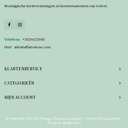
Nostalgische kerstversieringen en kerstornamenten van weleer.
Telefoon
+31204220411
Mail
info@affairedeau.com
KLANTENSERVICE
CATEGORIEËN
MIJN ACCOUNT
© Copyright 2026 The Vintage Christmas Company - Powered by
Lightspeed
-
Theme by
Shopmonkey