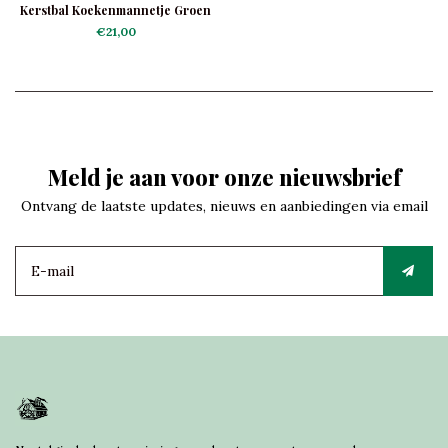
Kerstbal Koekenmannetje Groen
Jasje
€21,00
Meld je aan voor onze nieuwsbrief
Ontvang de laatste updates, nieuws en aanbiedingen via email