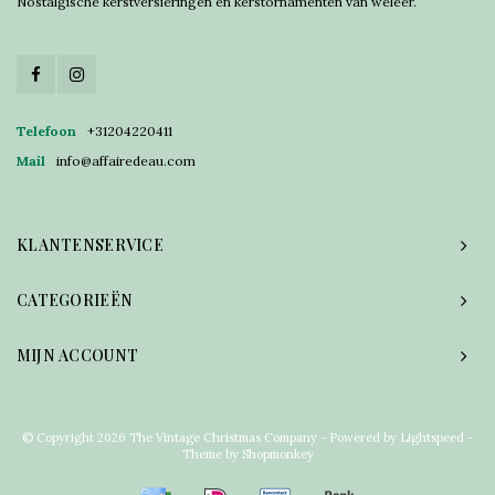
Nostalgische kerstversieringen en kerstornamenten van weleer.
Telefoon
+31204220411
Mail
info@affairedeau.com
KLANTENSERVICE
CATEGORIEËN
MIJN ACCOUNT
© Copyright 2026 The Vintage Christmas Company - Powered by
Lightspeed
-
Theme by
Shopmonkey