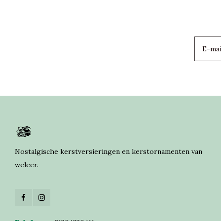
Nostalgische kerstversieringen en kerstornamenten van
weleer.