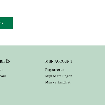
ER
RIEËN
MIJN ACCOUNT
en
Registreren
eaus
Mijn bestellingen
Mijn verlanglijst