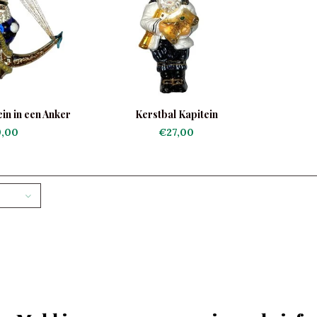
in in een Anker
Kerstbal Kapitein
,00
€27,00