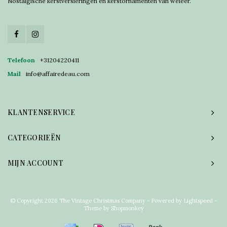
Nostalgische kerstversieringen en kerstornamenten van weleer.
Telefoon
+31204220411
Mail
info@affairedeau.com
KLANTENSERVICE
CATEGORIEËN
MIJN ACCOUNT
© Copyright 2026 The Vintage Christmas Company - Powered by
Lightspeed
-
Theme by
Shopmonkey