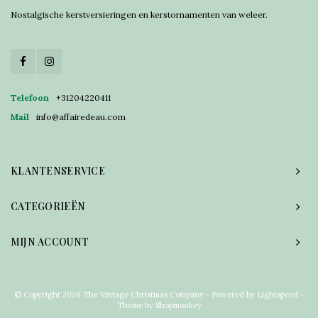
Nostalgische kerstversieringen en kerstornamenten van weleer.
Telefoon
+31204220411
Mail
info@affairedeau.com
KLANTENSERVICE
CATEGORIEËN
MIJN ACCOUNT
© Copyright 2026 The Vintage Christmas Company - Powered by
Lightspeed
-
Theme by
Shopmonkey