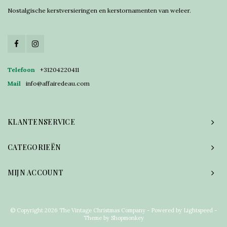
Nostalgische kerstversieringen en kerstornamenten van weleer.
Telefoon
+31204220411
Mail
info@affairedeau.com
KLANTENSERVICE
CATEGORIEËN
MIJN ACCOUNT
© Copyright 2026 The Vintage Christmas Company - Powered by
Lightspeed
-
Theme by
Shopmonkey