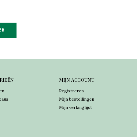
ER
RIEËN
MIJN ACCOUNT
en
Registreren
eaus
Mijn bestellingen
Mijn verlanglijst