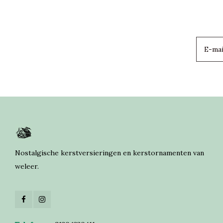
Nostalgische kerstversieringen en kerstornamenten van
weleer.