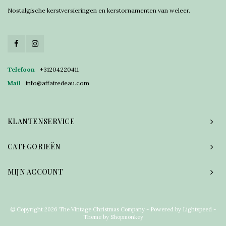
Nostalgische kerstversieringen en kerstornamenten van weleer.
Telefoon
+31204220411
Mail
info@affairedeau.com
KLANTENSERVICE
CATEGORIEËN
MIJN ACCOUNT
© Copyright 2026 The Vintage Christmas Company - Powered by
Lightspeed
-
Theme by
Shopmonkey