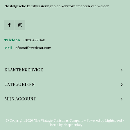
Nostalgische kerstversieringen en kerstornamenten van weleer.
Telefoon
+31204220411
Mail
info@affairedeau.com
KLANTENSERVICE
CATEGORIEËN
MIJN ACCOUNT
© Copyright 2026 The Vintage Christmas Company - Powered by
Lightspeed
-
Theme by
Shopmonkey