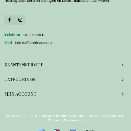
Nostalgische kerstversieringen en kerstornamenten van weleer.
Telefoon
+31204220411
Mail
info@affairedeau.com
KLANTENSERVICE
CATEGORIEËN
MIJN ACCOUNT
© Copyright 2026 The Vintage Christmas Company - Powered by
Lightspeed
-
Theme by
Shopmonkey