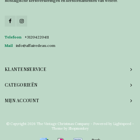
Nostalgische kerstversieringen en kerstornamenten van weleer.
Telefoon
+31204220411
Mail
info@affairedeau.com
KLANTENSERVICE
CATEGORIEËN
MIJN ACCOUNT
© Copyright 2026 The Vintage Christmas Company - Powered by
Lightspeed
-
Theme by
Shopmonkey