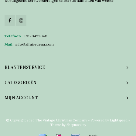
Nostalgische kerstversieringen en kerstornamenten van weleer.
Telefoon
+31204220411
Mail
info@affairedeau.com
KLANTENSERVICE
CATEGORIEËN
MIJN ACCOUNT
© Copyright 2026 The Vintage Christmas Company - Powered by
Lightspeed
-
Theme by
Shopmonkey