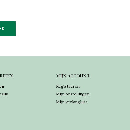
ER
RIEËN
MIJN ACCOUNT
en
Registreren
eaus
Mijn bestellingen
Mijn verlanglijst