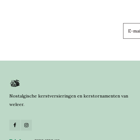
Nostalgische kerstversieringen en kerstornamenten van
weleer.