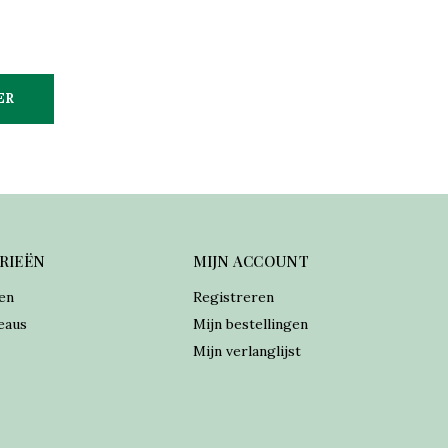
ER
RIEËN
MIJN ACCOUNT
en
Registreren
eaus
Mijn bestellingen
Mijn verlanglijst