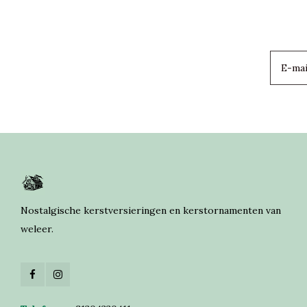
Nostalgische kerstversieringen en kerstornamenten van
weleer.