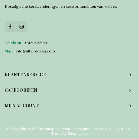
Nostalgische kerstversieringen en kerstornamenten van weleer.
Telefoon
+31204220411
Mail
info@affairedeau.com
KLANTENSERVICE
CATEGORIEËN
MIJN ACCOUNT
© Copyright 2026 The Vintage Christmas Company - Powered by
Lightspeed
-
Theme by
Shopmonkey