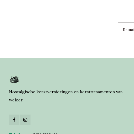
Nostalgische kerstversieringen en kerstornamenten van
weleer.