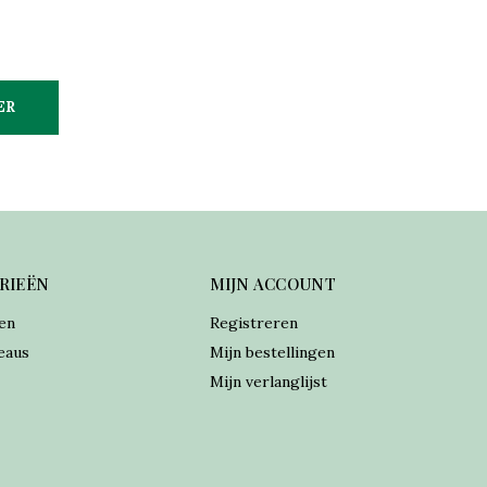
ER
RIEËN
MIJN ACCOUNT
en
Registreren
eaus
Mijn bestellingen
Mijn verlanglijst