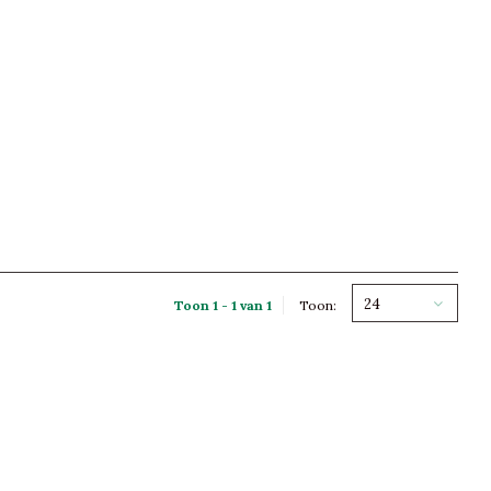
24
Toon 1 - 1 van 1
Toon: