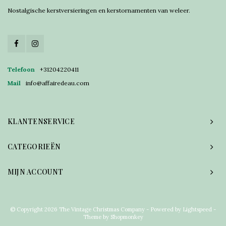
Nostalgische kerstversieringen en kerstornamenten van weleer.
Telefoon
+31204220411
Mail
info@affairedeau.com
KLANTENSERVICE
CATEGORIEËN
MIJN ACCOUNT
© Copyright 2026 The Vintage Christmas Company - Powered by
Lightspeed
-
Theme by
Shopmonkey