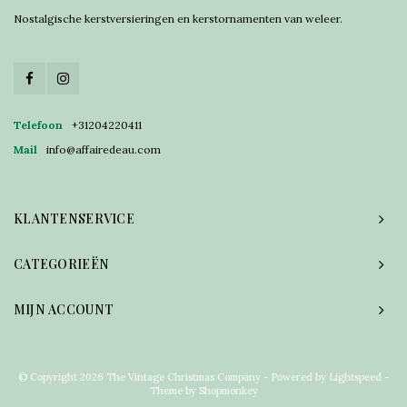
Nostalgische kerstversieringen en kerstornamenten van weleer.
Telefoon
+31204220411
Mail
info@affairedeau.com
KLANTENSERVICE
CATEGORIEËN
MIJN ACCOUNT
© Copyright 2026 The Vintage Christmas Company - Powered by
Lightspeed
-
Theme by
Shopmonkey