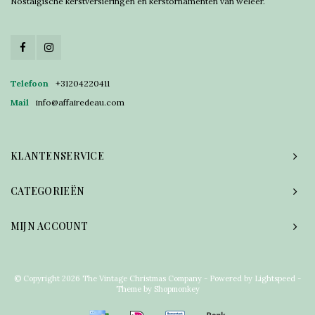
Nostalgische kerstversieringen en kerstornamenten van weleer.
Telefoon
+31204220411
Mail
info@affairedeau.com
KLANTENSERVICE
CATEGORIEËN
MIJN ACCOUNT
© Copyright 2026 The Vintage Christmas Company - Powered by
Lightspeed
-
Theme by
Shopmonkey