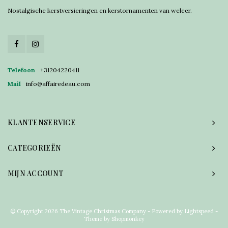
Nostalgische kerstversieringen en kerstornamenten van weleer.
Telefoon
+31204220411
Mail
info@affairedeau.com
KLANTENSERVICE
CATEGORIEËN
MIJN ACCOUNT
© Copyright 2026 The Vintage Christmas Company - Powered by
Lightspeed
-
Theme by
Shopmonkey