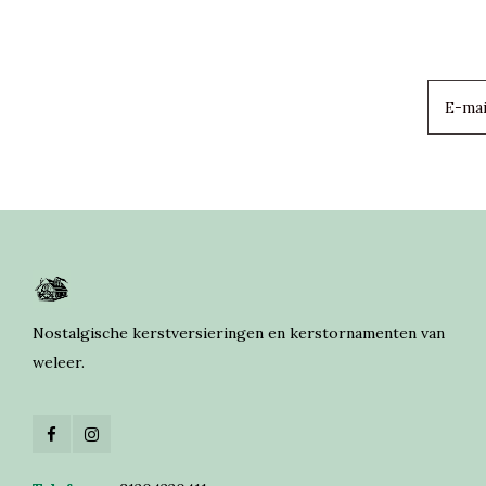
Nostalgische kerstversieringen en kerstornamenten van
weleer.