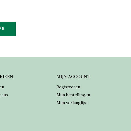
ER
RIEËN
MIJN ACCOUNT
en
Registreren
eaus
Mijn bestellingen
Mijn verlanglijst