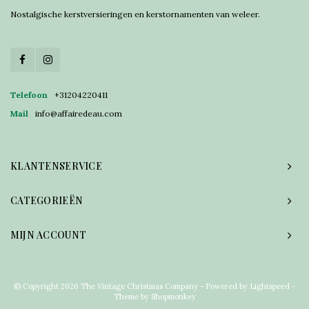
Nostalgische kerstversieringen en kerstornamenten van weleer.
Telefoon
+31204220411
Mail
info@affairedeau.com
KLANTENSERVICE
CATEGORIEËN
MIJN ACCOUNT
© Copyright 2026 The Vintage Christmas Company - Powered by
Lightspeed
-
Theme by
Shopmonkey