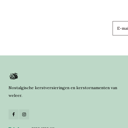
Nostalgische kerstversieringen en kerstornamenten van
weleer.