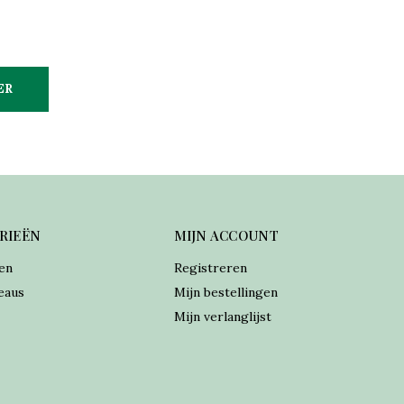
ER
RIEËN
MIJN ACCOUNT
en
Registreren
eaus
Mijn bestellingen
Mijn verlanglijst