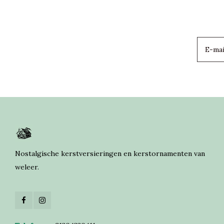
Nostalgische kerstversieringen en kerstornamenten van
weleer.