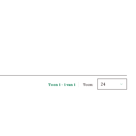
24
Toon 1 - 1 van 1
Toon: