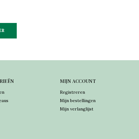
ER
RIEËN
MIJN ACCOUNT
en
Registreren
eaus
Mijn bestellingen
Mijn verlanglijst