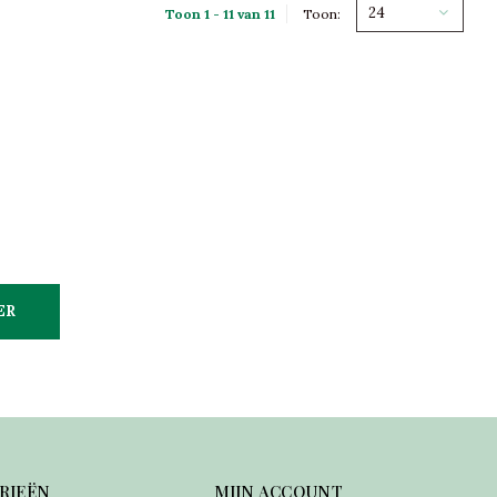
24
Toon 1 - 11 van 11
Toon:
ER
RIEËN
MIJN ACCOUNT