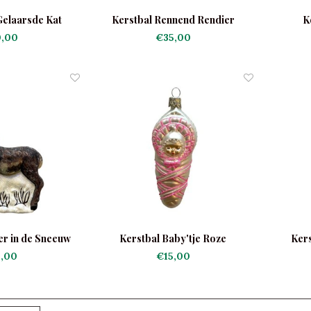
Gelaarsde Kat
Kerstbal Rennend Rendier
K
ker
,00
€35,00
er in de Sneeuw
Kerstbal Baby'tje Roze
Kers
,00
€15,00