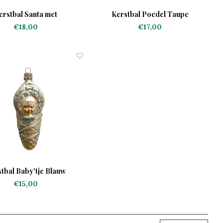
erstbal Santa met
Kerstbal Poedel Taupe
Speelgoedmand
€18,00
€17,00
tbal Baby'tje Blauw
€15,00