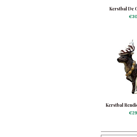
Kerstbal De 
Don
€30
Kerstbal Rendi
€29