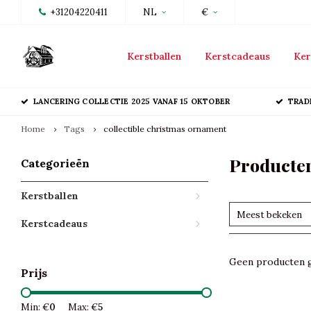
+31204220411
NL
€
Kerstballen
Kerstcadeaus
Ker
LANCERING COLLECTIE 2025 VANAF 15 OKTOBER
TRAD
Home
Tags
collectible christmas ornament
Producten
Categorieën
Kerstballen
Meest bekeken
Kerstcadeaus
Geen producten g
Prijs
Min: €
0
Max: €
5