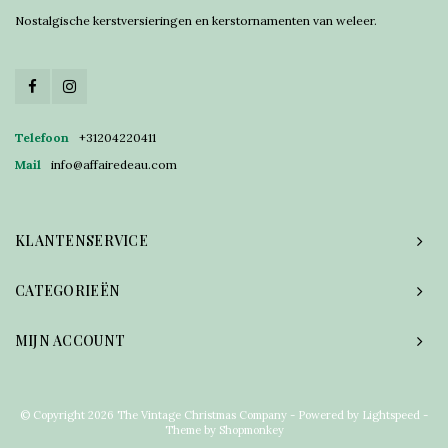
Nostalgische kerstversieringen en kerstornamenten van weleer.
Telefoon
+31204220411
Mail
info@affairedeau.com
KLANTENSERVICE
CATEGORIEËN
MIJN ACCOUNT
© Copyright 2026 The Vintage Christmas Company - Powered by
Lightspeed
-
Theme by
Shopmonkey