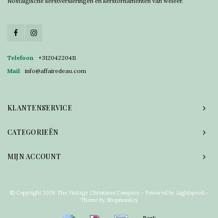
Nostalgische kerstversieringen en kerstornamenten van weleer.
Telefoon
+31204220411
Mail
info@affairedeau.com
KLANTENSERVICE
CATEGORIEËN
MIJN ACCOUNT
© Copyright 2026 The Vintage Christmas Company - Powered by
Lightspeed
-
Theme by
Shopmonkey