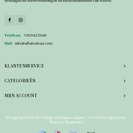
Nostalgische kerstversieringen en kerstornamenten van weleer.
Telefoon
+31204220411
Mail
info@affairedeau.com
KLANTENSERVICE
CATEGORIEËN
MIJN ACCOUNT
© Copyright 2026 The Vintage Christmas Company - Powered by
Lightspeed
-
Theme by
Shopmonkey