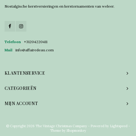
Nostalgische kerstversieringen en kerstornamenten van weleer.
Telefoon
+31204220411
Mail
info@affairedeau.com
KLANTENSERVICE
CATEGORIEËN
MIJN ACCOUNT
© Copyright 2026 The Vintage Christmas Company - Powered by
Lightspeed
-
Theme by
Shopmonkey