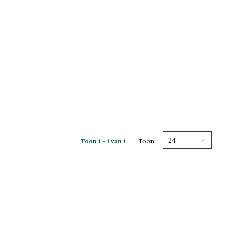
24
Toon 1 - 1 van 1
Toon: