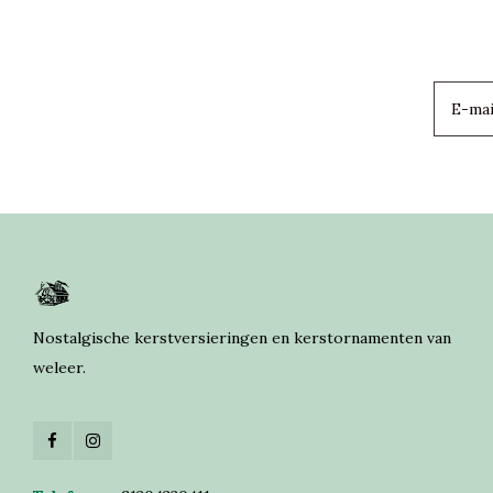
Nostalgische kerstversieringen en kerstornamenten van
weleer.