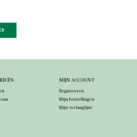
ER
RIEËN
MIJN ACCOUNT
en
Registreren
eaus
Mijn bestellingen
Mijn verlanglijst