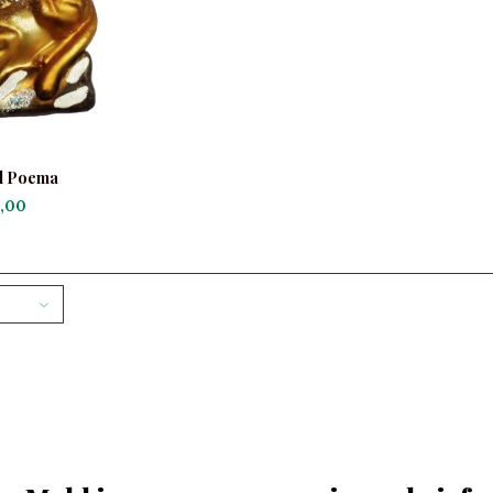
l Poema
,00