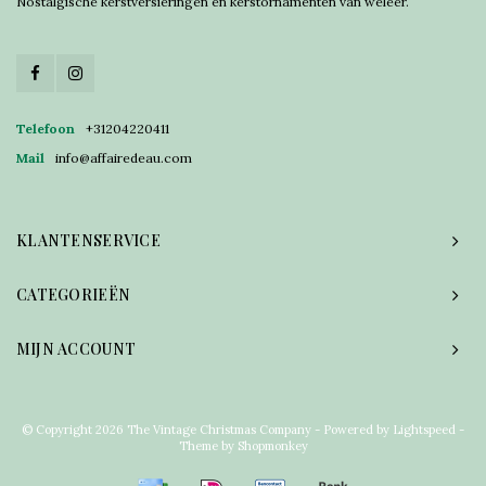
Nostalgische kerstversieringen en kerstornamenten van weleer.
Telefoon
+31204220411
Mail
info@affairedeau.com
KLANTENSERVICE
CATEGORIEËN
MIJN ACCOUNT
© Copyright 2026 The Vintage Christmas Company - Powered by
Lightspeed
-
Theme by
Shopmonkey