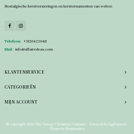
Nostalgische kerstversieringen en kerstornamenten van weleer.
Telefoon
+31204220411
Mail
info@affairedeau.com
KLANTENSERVICE
CATEGORIEËN
MIJN ACCOUNT
© Copyright 2026 The Vintage Christmas Company - Powered by
Lightspeed
-
Theme by
Shopmonkey