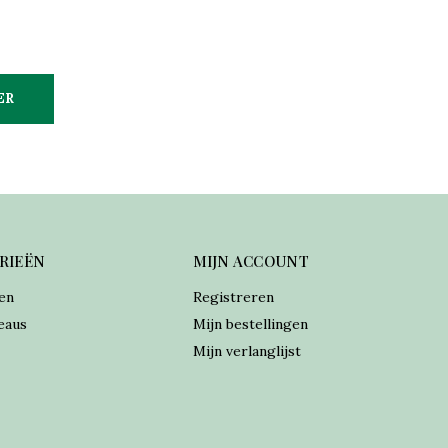
ER
RIEËN
MIJN ACCOUNT
en
Registreren
eaus
Mijn bestellingen
Mijn verlanglijst