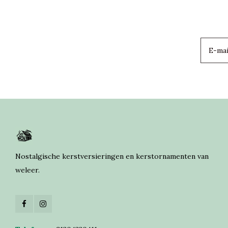
Nostalgische kerstversieringen en kerstornamenten van
weleer.